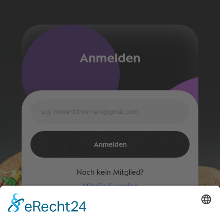
Anmelden
Noch kein Mitglied?
Mitglied werden
Du bist Mitglied?
Zugang für bestehende Mitglieder