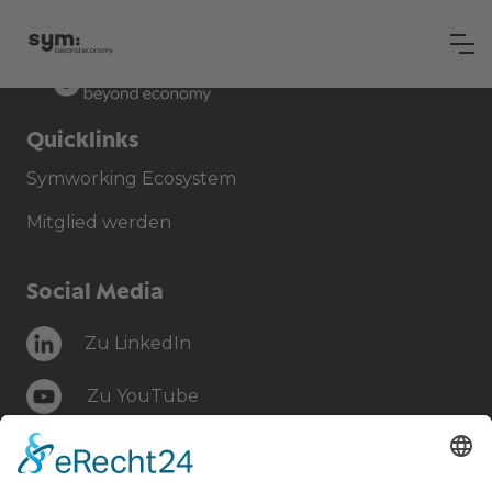
Quicklinks
Symworking Ecosystem
Mitglied werden
Social Media
Zu LinkedIn
Zu YouTube