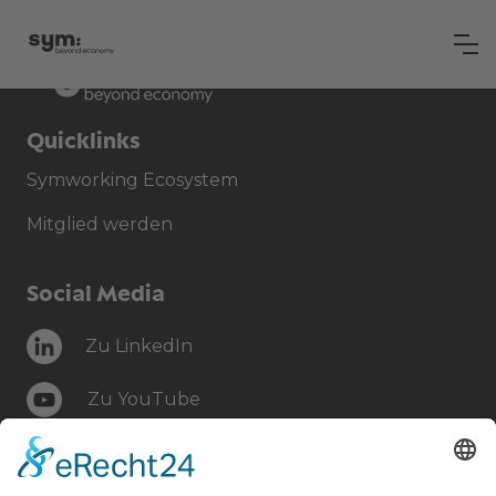
Quicklinks
Symworking Ecosystem
Mitglied werden
Social Media
Zu LinkedIn
Zu YouTube