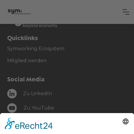
Quicklinks
Symworking Ecosystem
Mitglied werden
Social Media
Zu LinkedIn
Zu YouTube