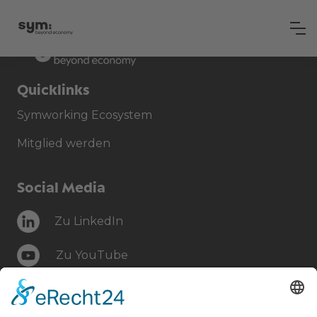
Quicklinks
Symworking Ecosystem
Mitglied werden
Social Media
Zu LinkedIn
Zu YouTube