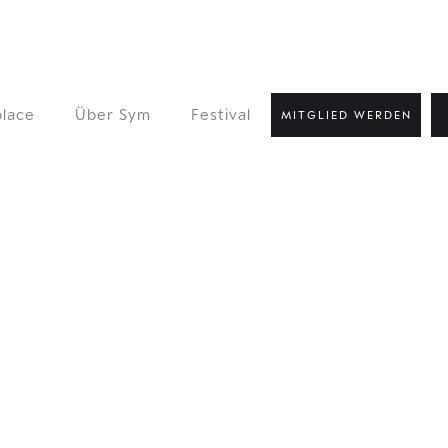
lace
Über Sym
Festival
MITGLIED WERDEN