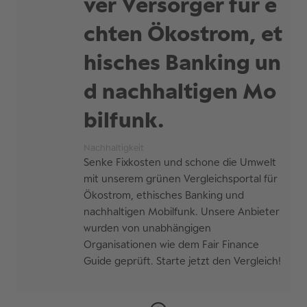
ver Versorger für e
Scheinselbständigkeit und/oder
reichen
unerlaubter
chten Ökostrom, et
Nachname
Arbeitnehmerüberlassung
Die Fertigung von elektronischen
Ausführliche
hisches Banking un
Baugruppen besteht aus mehreren
Begleitung von
Beschreibung
Prozessschritten.
Statusfeststellungsverfahren
E-Mail Adresse
d nachhaltigen Mo
Es gibt viele Möglichkeiten, diese
Screening bzgl. festzustellender
bilfunk.
abzuarbeiten.
Verstöße gegen
Rentenversicherungspflichten
Mobilfunknummer
Wir verstehen die unterschiedlichen
Nachhaltigkeit
Anforderungen von Entwicklung bis
Begleitung gerichtlicher
Senke Fixkosten und schone die Umwelt
zur Serienfertigung.
Statusverfahren
mit unserem grünen Vergleichsportal für
Zusätzliche Informationen zu
Ökostrom, ethisches Banking und
Oft können relativ kleine
deiner Anfrage
nachhaltigen Mobilfunk. Unsere Anbieter
Veränderungen eine große
Vorname
Anfrage
wurden von unabhängigen
Verbesserung der Ergebnisse
Organisationen wie dem Fair Finance
bewirken.
Guide geprüft. Starte jetzt den Vergleich!
Gemeinsam mit unseren Kunden
Nachname
bewerten wir die aktuelle Situation
im Unternehmen (welche