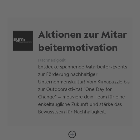
Anbieter
Dauer
Aktionen zur Mitar
7900,00
Preis
beitermotivation
Euro zzgl. MWSt
Nachhaltigkeit
Bist du bereit, Grenzen zu sprengen?
Ausführliche
Entdecke spannende Mitarbeiter-Events
- Steigere Kreativität und Innovation
Beschreibung
zur Förderung nachhaltiger
mit psychedelischem Coaching!
Unternehmenskultur! Vom Klimapuzzle bis
Herausforderungen meistern:
zur Outdooraktivität "One Day for
Change" – motiviere dein Team für eine
In einer komplexen und
enkeltaugliche Zukunft und stärke das
schnelllebigen Welt stehen
Bewusstsein für Nachhaltigkeit.
Führungskräfte vor wachsenden
Herausforderungen. Die Arbeit mit
Psychedelika unterstützt sie darin,
mit Stress, Unsicherheit und