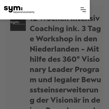
12 Wochen intensiv
Coaching ink. 3 Tag
e Workshop in den
Niederlanden - Mit
hilfe des 360° Visio
nary Leader Progra
m und legaler Bewu
sstseinserweiterun
g der Visionär in de