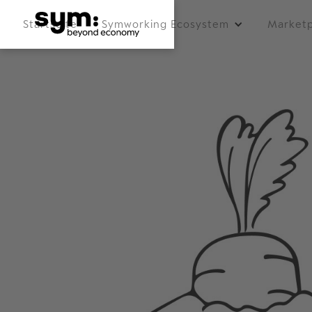
Startseite
Symworking Ecosystem
Marketp