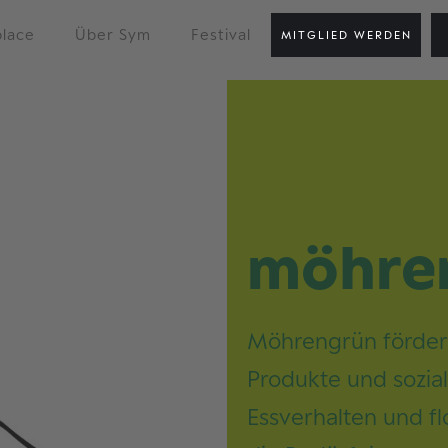
lace
Über Sym
Festival
MITGLIED WERDEN
möhre
Möhrengrün fördert
Produkte und sozia
Essverhalten und fl