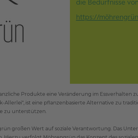
die Bedürfnisse vo
https://möhrengrün
flanzliche Produkte eine Veränderung im Essverhalten zu
llerlei", ist eine pflanzenbasierte Alternative zu tradit
e zu unterstützen.
rün großen Wert auf soziale Verantwortung. Das Unte
en. Hierzu verfolgt Möhrengrün das Konzept des soziale