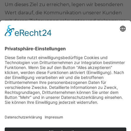
Um dieses Ziel zu erreichen, legen wir besonderen
Wert darauf, die Kommunikation unserer Kunden
mit deren Zielgruppen relevanter und zielgenauer
zu gestalten. Der Ansatz des „Dynamitfischens“ soll
durch präzise und datenbasierte Methoden ersetzt
werden.
Unsere Unterstützung für das Ecosystem:
Wir
setzen uns dafür ein, die digitale Kommunikation
unserer Kunden zu verbessern. Durch gezielte
Tools und Dienstleistungen im Bereich Marketing
und Vertrieb helfen wir unseren Kunden dabei,
zielgerichtete und relevante Botschaften zu
vermitteln. Dabei konzentrieren wir uns auf
Innovationen, die den Arbeitsalltag unserer Nutzer
vereinfachen und deren Effizienz steigern.