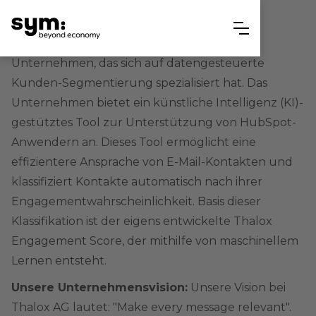
Die Thalox AG ist ein technologisches
Unternehmen, das sich auf datengesteuerte
Kunden-Segmentierung spezialisiert hat. Das
Unternehmen bietet ein künstliche Intelligenz (KI)-
gestütztes Tool zur Unterstützung von HubSpot-
Anwendern an. Dieses Tool ermöglicht eine
effizientere Ansprache von E-Mail-Kontakten und
klassifiziert Kontakte automatisch nach ihrer
Engagementwahrscheinlichkeit. Basis dieser
Klassifikation ist der eigens entwickelte Thalox
Engagement Score, der mithilfe von maschinellem
Lernen entsteht.
Unsere Unternehmensvision:
Unsere Vision bei
Thalox AG lautet: "Make every message relevant".