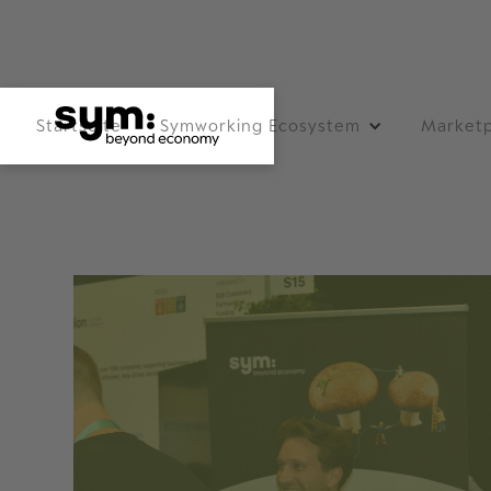
Startseite
Symworking Ecosystem
Marketp