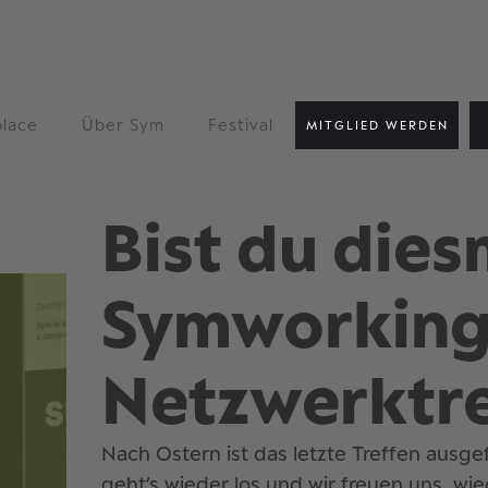
lace
Über Sym
Festival
MITGLIED WERDEN
Bist du die
Symworkin
Netzwerktre
Nach Ostern ist das letzte Treffen ausgef
geht’s wieder los und wir freuen uns,