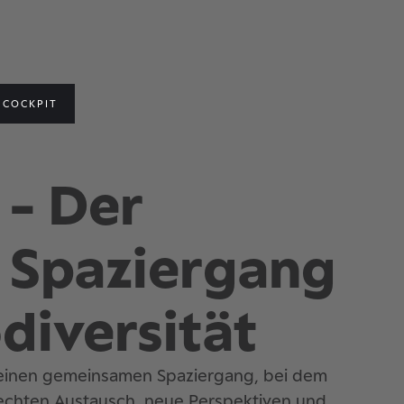
COCKPIT
 - Der
 Spaziergang
diversität
 einen gemeinsamen Spaziergang, bei dem
ür echten Austausch, neue Perspektiven und