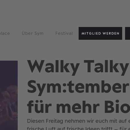
lace
Über Sym
Festival
MITGLIED WERDEN
Walky Talky
Sym:tember
für mehr Bio
Diesen Freitag nehmen wir euch mit auf
frische Luft auf frische Ideen trifft – f