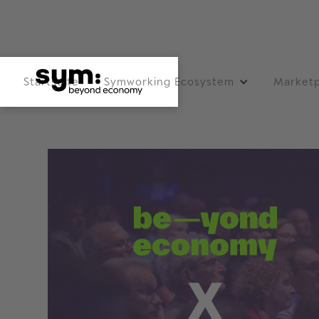
Startseite
Symworking Ecosystem
Marketp