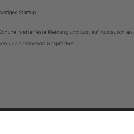
haltiges Startup
 Schuhe, wetterfeste Kleidung und Lust auf Austausch an 
deen und spannende Gespräche!
king Ecosystem