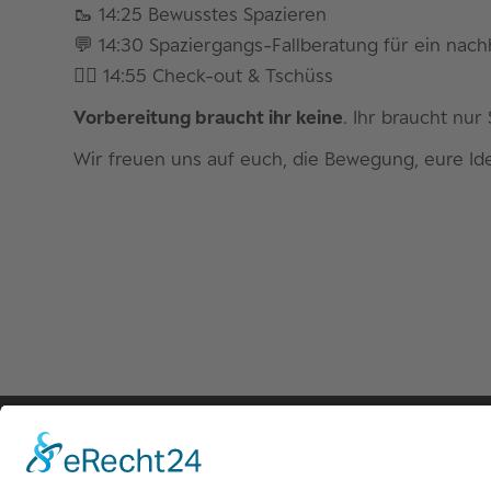
🥾 14:25 Bewusstes Spazieren
💬 14:30 Spaziergangs-Fallberatung für ein nach
✌🏽 14:55 Check-out & Tschüss
Vorbereitung braucht ihr keine
. Ihr braucht nur
Wir freuen uns auf euch, die Bewegung, eure I
Symwor